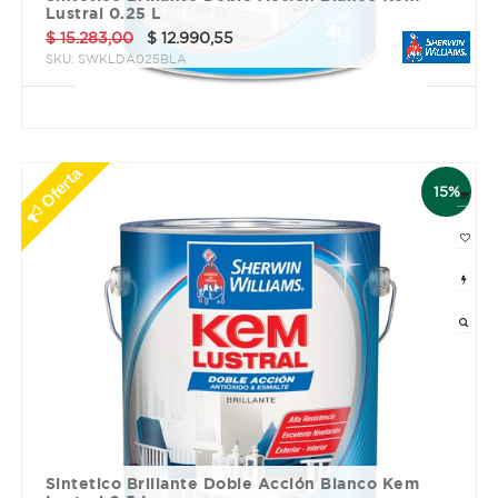
Lustral 0.25 L
$
15.283,00
$
12.990,55
SKU:
SWKLDA025BLA
3 cuotas sin interés de $ 4330.18
Oferta
15%
Sintetico Brillante Doble Acción Blanco Kem