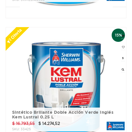
3 cuotas sin interés de $ 32395.33
Oferta
15%
Sintético Brillante Doble Acción Verde Inglés
Kem Lustral 0.25 L
$
16.793,55
$
14.274,52
SKU:
33425