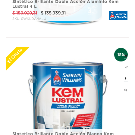
Sintético Brillante Doble Acción Aluminio Kem
Lustral 4 L
$
159.929,31
$
135.939,91
SKU:
SWKLDA4ALU
3 cuotas sin interés de $ 45313.3
Oferta
15%
Sintetico Brillante Doble Acción Blanco Kem