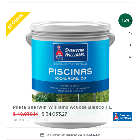
Oferta
15%
Pileta Sherwin Williams Acuosa Blanco 1 L
$
40.039,14
$
34.033,27
SKU:
1852
3 cuotas sin interés de $ 11344.42