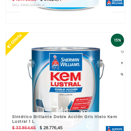
SKU:
SWKLDA4BLA
3 cuotas sin interés de $ 30541.59
Oferta
15%
Sintético Brillante Doble Acción Gris Hielo Kem
Lustral 1 L
$
33.854,65
$
28.776,45