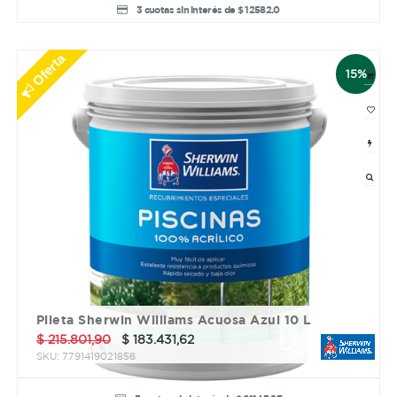
3 cuotas sin interés de $ 12582.0
Oferta
15%
Pileta Sherwin Williams Acuosa Azul 10 L
$
215.801,90
$
183.431,62
SKU:
7791419021856