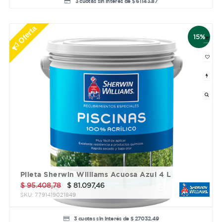
3 cuotas sin interés de $ 61143.87
Oferta
15%
Pileta Sherwin Williams Acuosa Azul 4 L
$
95.408,78
$
81.097,46
SKU:
7791419021849
3 cuotas sin interés de $ 27032.49