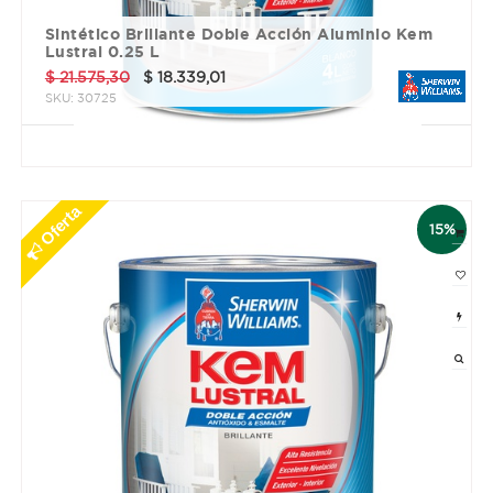
Sintético Brillante Doble Acción Aluminio Kem
Lustral 0.25 L
$
21.575,30
$
18.339,01
SKU:
30725
3 cuotas sin interés de $ 6113.0
Oferta
15%