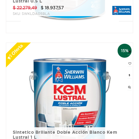
Lustral 0.5 L
$
22.279,49
$
18.937,57
SKU:
SWKLDA05BLA
3 cuotas sin interés de $ 6312.52
Oferta
15%
Sintetico Brillante Doble Acción Blanco Kem
Lustral 1 L