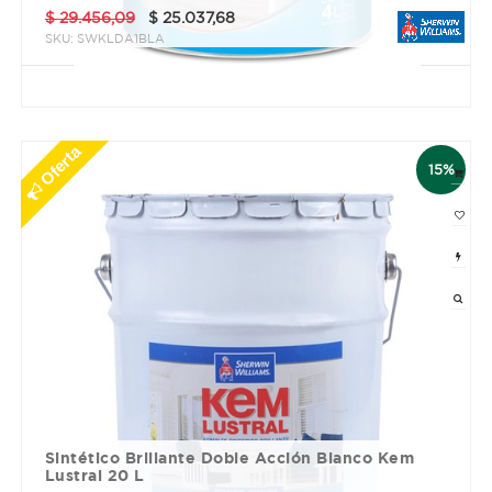
$
29.456,09
$
25.037,68
SKU:
SWKLDA1BLA
3 cuotas sin interés de $ 8345.89
Oferta
15%
Sintético Brillante Doble Acción Blanco Kem
Lustral 20 L