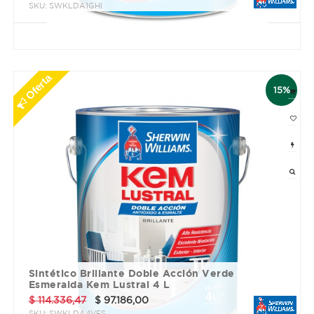
SKU:
SWKLDA1GHI
3 cuotas sin interés de $ 9592.15
Oferta
15%
Sintético Brillante Doble Acción Verde
Esmeralda Kem Lustral 4 L
$
114.336,47
$
97.186,00
SKU:
SWKLDA4VES