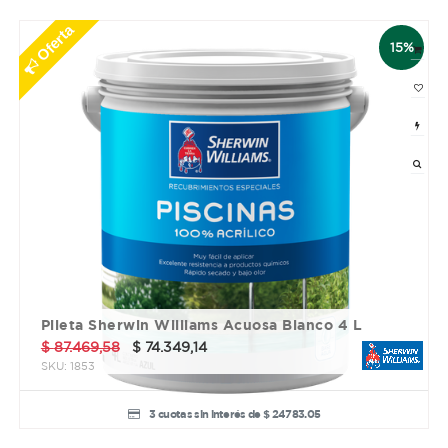
Oferta
15%
Pileta Sherwin Williams Acuosa Blanco 4 L
$
87.469,58
$
74.349,14
SKU:
1853
3 cuotas sin interés de $ 24783.05