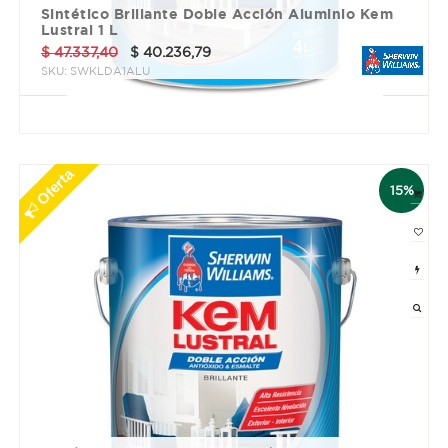
Sintético Brillante Doble Acción Aluminio Kem
Lustral 1 L
$
47.337,40
$
40.236,79
SKU:
SWKLDA1ALU
3 cuotas sin interés de $ 13412.26
Oferta
15%