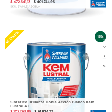
$
472.641,13
$
401.744,96
SKU:
SWKLDA20BLA
3 cuotas sin interés de $ 133914.99
Oferta
15%
Sintetico Brillante Doble Acción Blanco Kem
Lustral 4 L
$
107.793,85
$
91.624,77