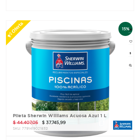
3 cuotas sin interés de $ 21179.2
Oferta
15%
Pileta Sherwin Williams Acuosa Azul 1 L
$
44.407,05
$
37.745,99
SKU:
7791419021832