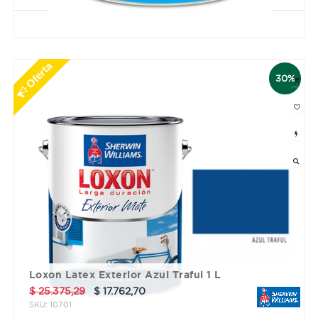
3 cuotas sin interés de $ 4758.17
Oferta
30%
Loxon Latex Exterior Azul Traful 1 L
$
25.375,29
$
17.762,70
SKU:
10701