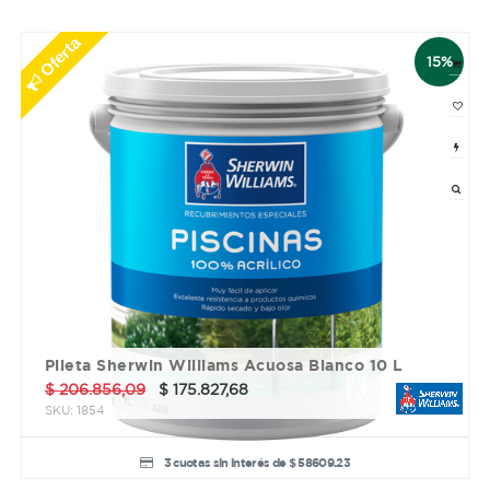
Oferta
15%
Pileta Sherwin Williams Acuosa Blanco 10 L
$
206.856,09
$
175.827,68
SKU:
1854
3 cuotas sin interés de $ 58609.23