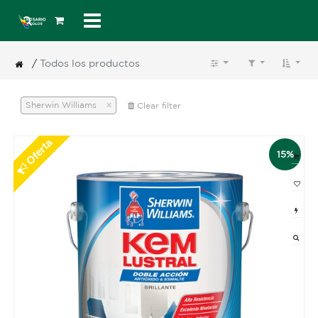
/
Todos los productos
×
Sherwin Williams
Clear filter
Oferta
15%