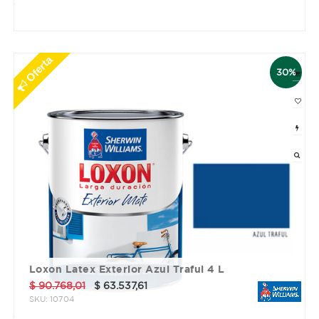
3 cuotas sin interés de $ 5920.9
Oferta
30%
Loxon Latex Exterior Azul Traful 4 L
$
90.768,01
$
63.537,61
SKU:
10704