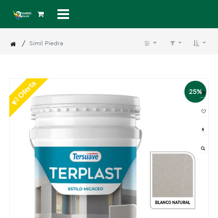
/
Simil Piedra
Oferta
25%