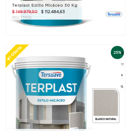
Terplast Estilo Micáceo 30 Kg
$
149.979,50
$
112.484,63
SKU:
TTM25
3 cuotas sin interés de $ 37494.88
Oferta
25%