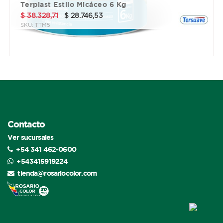
Terplast Estilo Micáceo 6 Kg
$
38.328,71
$
28.746,53
SKU:
TTM5
3 cuotas sin interés de $ 9582.18
Contacto
Ver sucursales
+54 341 462-0600
+543415919224
tienda@rosariocolor.com