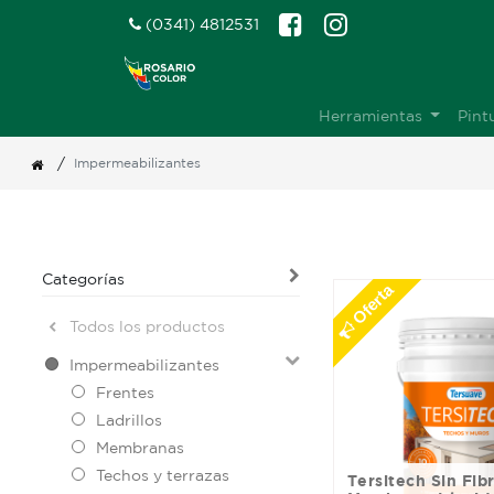
(0341) 4812531
Herramientas
Pint
/
Impermeabilizantes
Categorías
Oferta
Todos los productos
Impermeabilizantes
Frentes
Ladrillos
Membranas
Techos y terrazas
Tersitech Sin Fibra