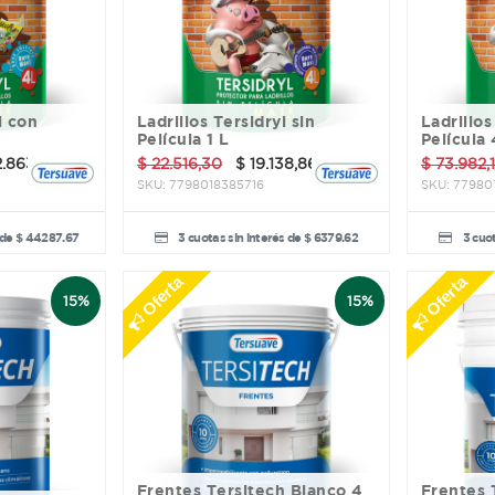
Ladrillos Tersidryl sin
Ladrillos Tersidryl sin
Película 1 L
Película 
2.863,02
$
22.516,30
$
19.138,86
$
73.982,
SKU:
7798018385716
SKU:
77980
 de $ 44287.67
3 cuotas sin interés de $ 6379.62
3 cuot
Oferta
Oferta
15%
15%
Frentes Tersitech Blanco 4
Frentes Tersitech Blanco 10