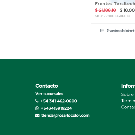
Frentes Tersitec
$
21.188,10
$
18.00
SKU:
7798018386010
3 cuotas sin interé
Contacto
Infor
Ver sucursales
Sobre 
+54 341 462-0600
Termin
Conta
+543415919224
tienda@rosariocolor.com