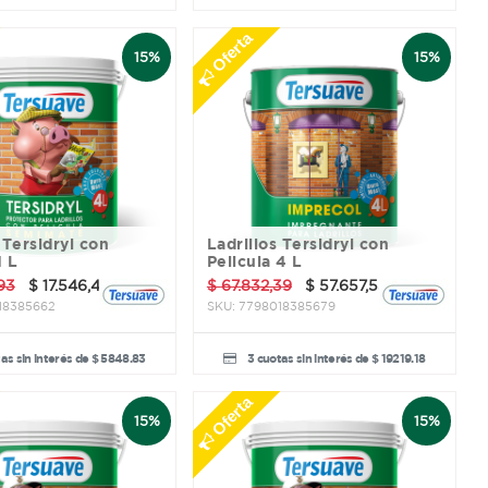
Oferta
15%
15%
Ladrillos Tersidryl con
1 L
Pelicula 4 L
93
$
17.546,49
$
67.832,39
$
57.657,53
18385662
SKU:
7798018385679
as sin interés de $ 5848.83
3 cuotas sin interés de $ 19219.18
Oferta
15%
15%