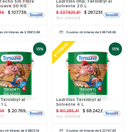
Ladrillos Imp. Tersidryl al
suave 20 KG
Solvente 20 L
,36
$
107.738,66
$
337.925,81
$
287.236,94
SKU:
2000029
as sin interés de $ 35912.89
3 cuotas sin interés de $ 95745.65
Oferta
15%
15%
Ladrillos Tersidryl al
 1 L
Solvente 4 L
69
$
20.769,49
$
80.285,41
$
68.242,60
27
SKU:
2000028
as sin interés de $ 6923.16
3 cuotas sin interés de $ 22747.53