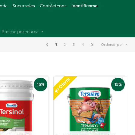
enda
Sucursales
Contáctenos
Identificarse
Buscar por marca
1
2
3
4
Ordenar por
Oferta
15%
15%