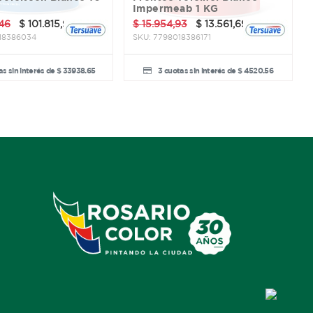
Impermeab 1 KG
,46
$
101.815,94
$
15.954,93
$
13.561,69
18386034
SKU:
7798018386171
as sin interés de $ 33938.65
3 cuotas sin interés de $ 4520.56