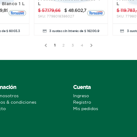
h Blanco 1 L
L
L
9,89
$
57.179,66
$
48.602,71
$
119.783
SKU:
7798018386027
SKU:
77980
s de $ 6003.3
3 cuotas sin interés de $ 16200.9
3 cuot
1
2
3
4
mación
Cuenta
nosotros
Ingreso
os & condiciones
Registro
cto
Mis pedidos