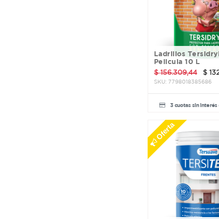
Rapifix
Revigal
Rosarpin
Rust Oleum
Saint Gobain
Ladrillos Tersidryl con
Sherwin Williams
Pelicula 10 L
Silver
$
156.309,44
$
13
Sin Fin
SKU:
7798018385686
Sincrolamp
Suprabond
3 cuotas sin interés
Tek Bond
Tersuave
Oferta
Thaxol
Varios
Venezia
Venier
Verni
Vitecso