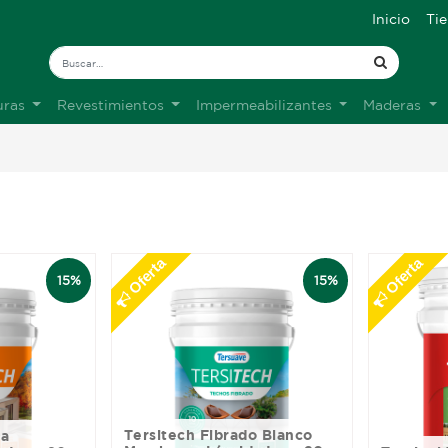
Inicio
Ti
uras
Revestimientos
Impermeabilizantes
Maderas
Oferta
Oferta
15%
15%
Tersitech Fibrado Blanco