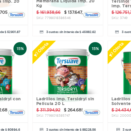
Membrana Líquida Imp. 20
a Imp. 20
Tersinol Techo Sin Fibra
Kg
Imp. Ter
.705,62
$
161.938,66
$
137.647,86
$
126.751
SKU:
7798018386546
SKU:
3749
 de $ 52901.87
3 cuotas sin interés de $ 45882.62
3 cuot
Oferta
Oferta
15%
15%
Ladrillos Imp. Tersidryl sin
Ladrillos Tersidryl al
Película 20 L
Solvente
2.683,81
$
311.394,92
$
264.685,68
$
24.434,
SKU:
7798018385747
SKU:
20000
s de $ 80894.6
3 cuotas sin interés de $ 88228.56
3 cuot