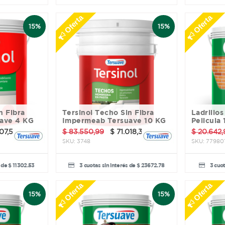
Oferta
Oferta
15%
15%
Tersinol Techo Sin Fibra
Ladrillos Tersidryl con
ave 4 KG
Impermeab Tersuave 10 KG
Pelicula 
07,58
$
83.550,99
$
71.018,34
$
20.642,
SKU:
3748
SKU:
77980
 de $ 11302.53
3 cuotas sin interés de $ 23672.78
3 cuot
Oferta
Oferta
15%
15%