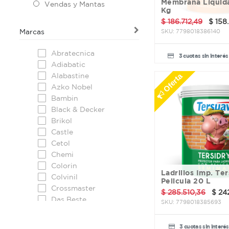
Membrana Líquid
Vendas y Mantas
Kg
$
186.712,49
$
158
Marcas
SKU:
7798018386140
Abratecnica
3 cuotas sin interés
Adiabatic
Alabastine
Oferta
Azko Nobel
Bambin
Black & Decker
Brikol
Castle
Cetol
Chemi
Colorin
Ladrillos Imp. Tersidryl con
Colvinil
Pelicula 20 L
Crossmaster
$
285.510,36
$
24
Das Beste
SKU:
7798018385693
Dixilina
Doble A
3 cuotas sin interé