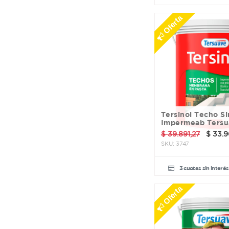
Dowen Pagio
El Coati
Oferta
El Galgo
Emapi
Guantex y ZB
Halocide
Hunter
La Hacendosa
Ligra
MMB
Tersinol Techo Sin Fibra
Magiplast
Impermeab Tersu
Maropor
$
39.891,27
$
33.9
Megaflex
SKU:
3747
Netcolor
Nodulo
3 cuotas sin interés
Petrilac
Pico Rojo
Oferta
Planasol
Plavicon
Poxipol