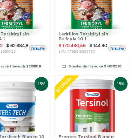
Ladrillos Tersidryl sin
4 L
Película 10 L
12
$
62.884,80
$
170.480,56
$
144.908,48
18385723
SKU:
7798018385730
as sin interés de $ 20961.6
3 cuotas sin interés de $ 48302.83
Oferta
15%
15%
Frentes Tersinol Blanco