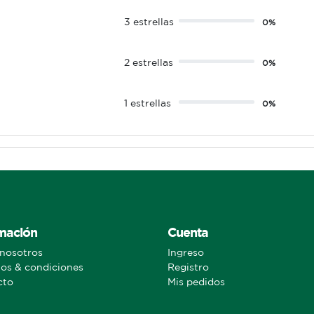
3 estrellas
0%
2 estrellas
0%
1 estrellas
0%
mación
Cuenta
nosotros
Ingreso
os & condiciones
Registro
cto
Mis pedidos