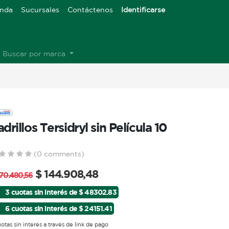
enda
Sucursales
Contáctenos
Identificarse
Buscar por marca
adrillos Tersidryl sin Película 10
(0 comments)
$
144.908,48
170.480,56
3 cuotas sin interés de $ 48302.83
6 cuotas sin interés de $ 24151.41
uotas sin interés a través de link de pago