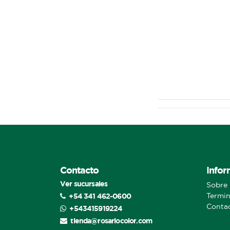
Contacto
Infor
Ver sucursales
Sobre 
+54 341 462-0600
Termin
Conta
+543415919224
tienda@rosariocolor.com