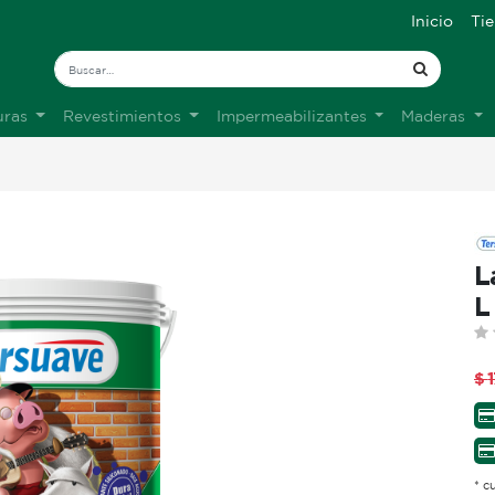
Inicio
Ti
uras
Revestimientos
Impermeabilizantes
Maderas
L
L
$
* c