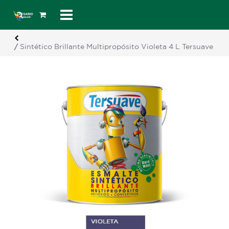
/
Sintético Brillante Multipropósito Violeta 4 L Tersuave