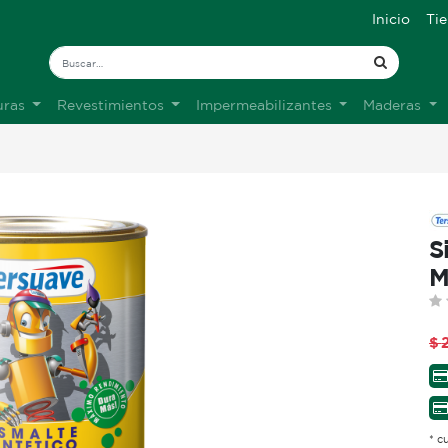
Inicio
Ti
uras
Revestimientos
Impermeabilizantes
Maderas
S
M
$
2
* c