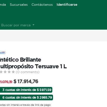
enda
Sucursales
Contáctenos
Identificarse
Buscar por marca
intético Brillante
ultipropósito Tersuave 1 L
(0 comments)
$
17.914,76
1.076,19
3 cuotas sin interés de $ 5971.59
6 cuotas sin interés de $ 2985.79
uotas sin interés a través de link de pago