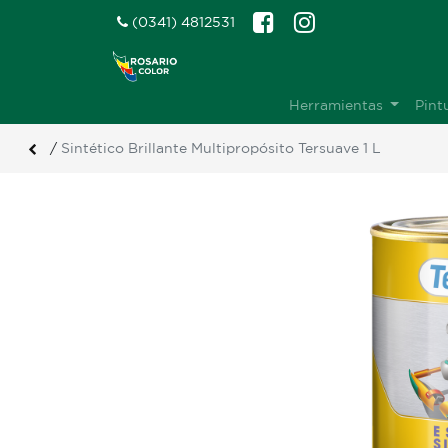
(0341) 4812531
Herramientas
Pint
/
Sintético Brillante Multipropósito Tersuave 1 L