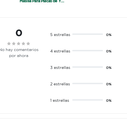
Masilla Para Placas de Yeso 6 Kg Tersuave
0
5 estrellas
0%
No hay comentarios
4 estrellas
0%
por ahora
3 estrellas
0%
2 estrellas
0%
1 estrellas
0%