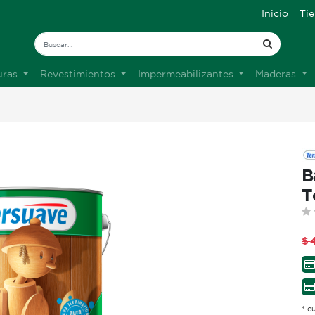
Inicio
Ti
uras
Revestimientos
Impermeabilizantes
Maderas
B
T
$
* c