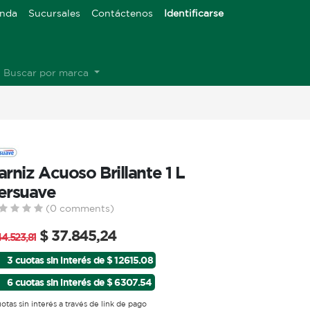
enda
Sucursales
Contáctenos
Identificarse
Buscar por marca
arniz Acuoso Brillante 1 L
ersuave
(0 comments)
$
37.845,24
44.523,81
3 cuotas sin interés de $ 12615.08
6 cuotas sin interés de $ 6307.54
uotas sin interés a través de link de pago