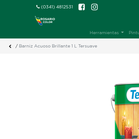
(0341) 4812531
Herramientas
Pint
/
Barniz Acuoso Brillante 1 L Tersuave