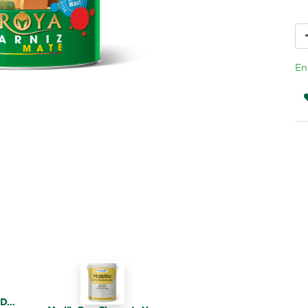
En
Lija No Past Master - Doble A