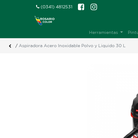
(0341) 4812531
Herramientas
Pint
/
Aspiradora Acero Inoxidable Polvo y Liquido 30 L