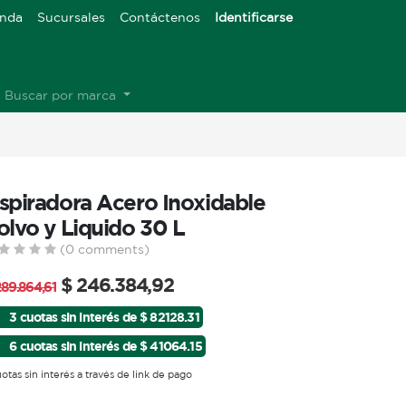
enda
Sucursales
Contáctenos
Identificarse
Buscar por marca
spiradora Acero Inoxidable
olvo y Liquido 30 L
(0 comments)
$
246.384,92
289.864,61
3 cuotas sin interés de $ 82128.31
6 cuotas sin interés de $ 41064.15
uotas sin interés a través de link de pago