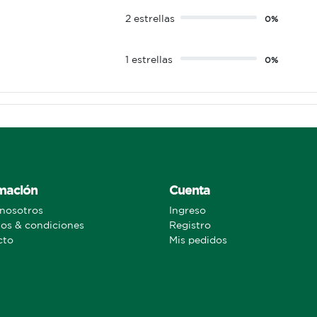
2 estrellas
0%
1 estrellas
0%
mación
Cuenta
nosotros
Ingreso
os & condiciones
Registro
cto
Mis pedidos