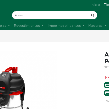
Inicio
Ti
uras
Revestimientos
Impermeabilizantes
Maderas
A
P
$
* c