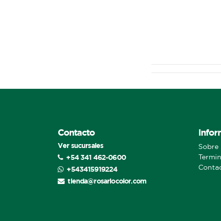
Contacto
Infor
Ver sucursales
Sobre 
+54 341 462-0600
Termin
Conta
+543415919224
tienda@rosariocolor.com