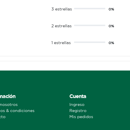
3 estrellas
0%
2 estrellas
0%
1 estrellas
0%
mación
Cuenta
nosotros
Ingreso
os & condiciones
Registro
cto
Mis pedidos