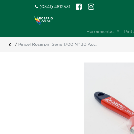
(0341) 4812531
Herramientas
Pint
/
Pincel Rosarpin Serie 1700 N° 30 Acc.