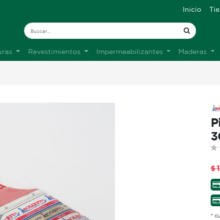
Inicio
Ti
uras
Revestimientos
Impermeabilizantes
Maderas
P
3
$
* c