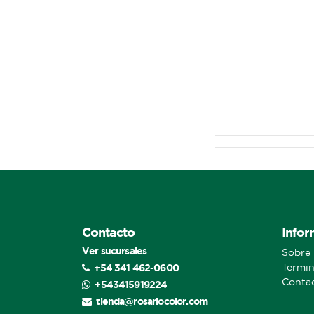
Contacto
Infor
Ver sucursales
Sobre 
+54 341 462-0600
Termin
Conta
+543415919224
tienda@rosariocolor.com