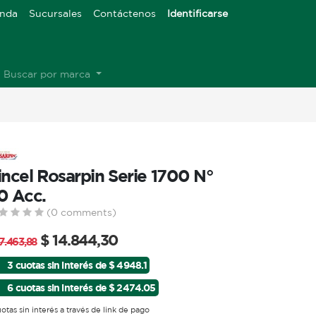
enda
Sucursales
Contáctenos
Identificarse
Buscar por marca
incel Rosarpin Serie 1700 N°
0 Acc.
(0 comments)
$
14.844,30
17.463,88
3 cuotas sin interés de $ 4948.1
6 cuotas sin interés de $ 2474.05
uotas sin interés a través de link de pago