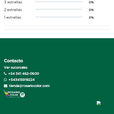
3 estrellas
0%
2 estrellas
0%
1 estrellas
0%
Contacto
Ver sucursales
+54 341 462-0600
+543415919224
tienda@rosariocolor.com