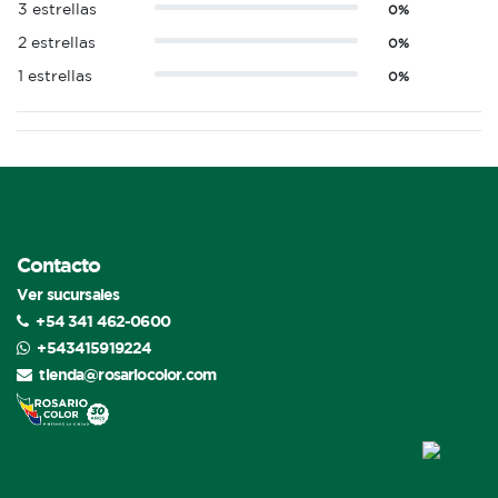
3 estrellas
0%
2 estrellas
0%
1 estrellas
0%
Contacto
Ver sucursales
+54 341 462-0600
+543415919224
tienda@rosariocolor.com