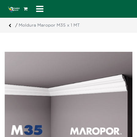
/
Moldura Maropor M35 x 1 MT