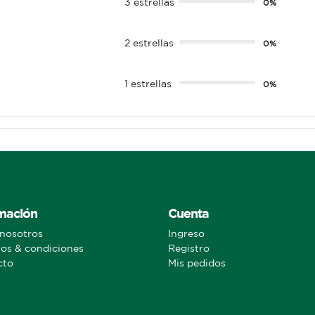
3 estrellas
0%
2 estrellas
0%
1 estrellas
0%
mación
Cuenta
nosotros
Ingreso
os & condiciones
Registro
cto
Mis pedidos