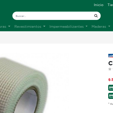
Inicio
Ti
uras
Revestimientos
Impermeabilizantes
Maderas
C
$
* c