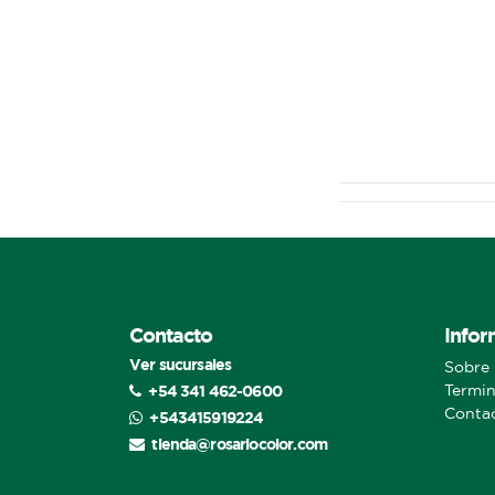
Contacto
Infor
Ver sucursales
Sobre 
+54 341 462-0600
Termin
Conta
+543415919224
tienda@rosariocolor.com