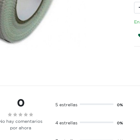
En
0
5 estrellas
0%
No hay comentarios
4 estrellas
0%
por ahora