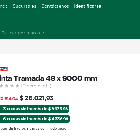
enda
Sucursales
Contáctenos
Identificarse
Buscar por marca
inta Tramada 48 x 9000 mm
(0 comments)
$
26.021,93
30.614,04
3 cuotas sin interés de $ 8673.98
6 cuotas sin interés de $ 4336.99
uotas sin interés a través de link de pago