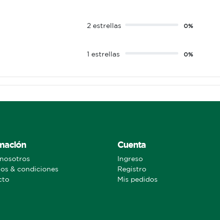
2 estrellas
0%
1 estrellas
0%
mación
Cuenta
nosotros
Ingreso
os & condiciones
Registro
cto
Mis pedidos