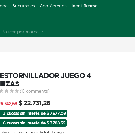
enda
Sucursales
Contáctenos
Identificarse
Buscar por marca
ESTORNILLADOR JUEGO 4
IEZAS
(0 comments)
$
22.731,28
26.742,68
3 cuotas sin interés de $ 7577.09
6 cuotas sin interés de $ 3788.55
uotas sin interés a través de link de pago