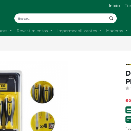
Inicio
Ti
uras
Revestimientos
Impermeabilizantes
Maderas
D
P
$
* c