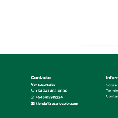
Contacto
Infor
Ver sucursales
Sobre 
+54 341 462-0600
Termin
Conta
+543415919224
tienda@rosariocolor.com