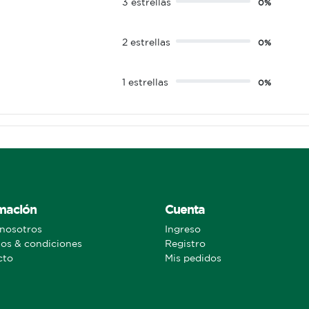
3 estrellas
0%
2 estrellas
0%
1 estrellas
0%
mación
Cuenta
nosotros
Ingreso
os & condiciones
Registro
cto
Mis pedidos