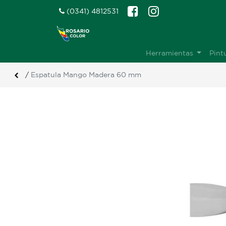
(0341) 4812531
Herramientas
Pint
/
Espatula Mango Madera 60 mm