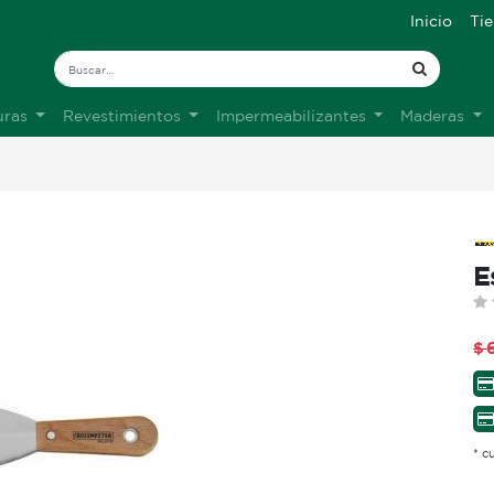
Inicio
Ti
uras
Revestimientos
Impermeabilizantes
Maderas
E
$
* c