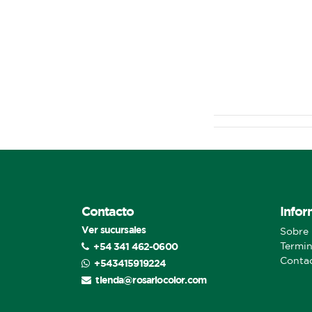
Contacto
Infor
Ver sucursales
Sobre 
+54 341 462-0600
Termin
Conta
+543415919224
tienda@rosariocolor.com