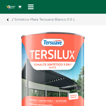
/
Sintetico Mate Tersuave Blanco 0.5 L