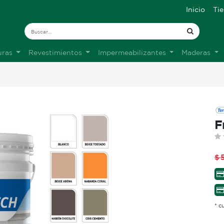
Inicio
Ti
uras
Revestimientos
Impermeabilizantes
Maderas
F
$
* c