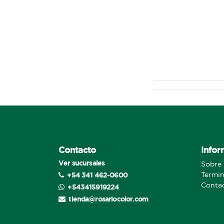
Contacto
Infor
Ver sucursales
Sobre 
+54 341 462-0600
Termin
Conta
+543415919224
tienda@rosariocolor.com