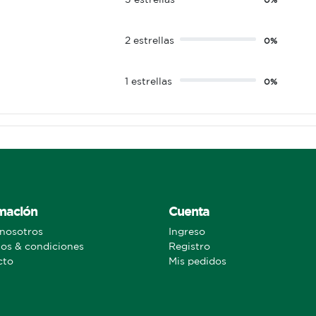
2 estrellas
0%
1 estrellas
0%
mación
Cuenta
nosotros
Ingreso
os & condiciones
Registro
cto
Mis pedidos