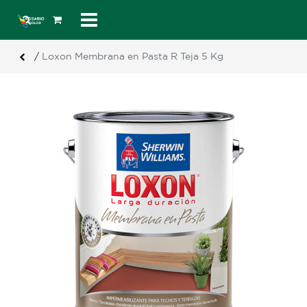
/
Loxon Membrana en Pasta R Teja 5 Kg