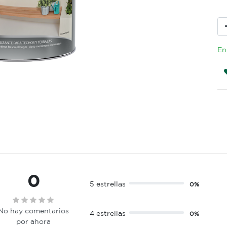
En
0
5 estrellas
0%
No hay comentarios
4 estrellas
0%
por ahora