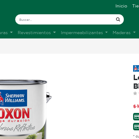
Inicio
Ti
uras
Revestimientos
Impermeabilizantes
Maderas
L
B
$
* c