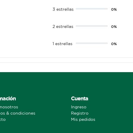
3 estrellas
0%
2 estrellas
0%
1 estrellas
0%
mación
Cuenta
nosotros
Ingreso
os & condiciones
Registro
cto
Mis pedidos