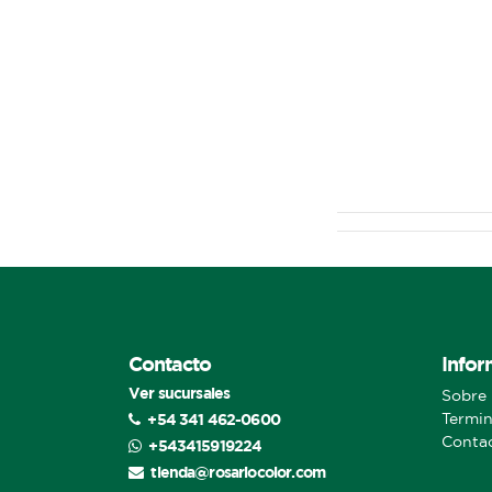
Contacto
Infor
Ver sucursales
Sobre 
+54 341 462-0600
Termin
Conta
+543415919224
tienda@rosariocolor.com