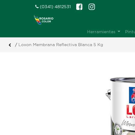
(0341) 4812531
Herramientas
Pint
/
Loxon Membrana Reflectiva Blanca 5 Kg