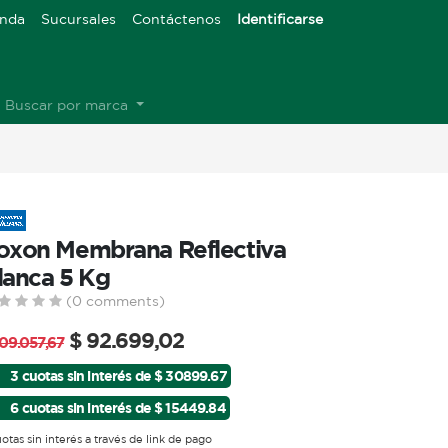
enda
Sucursales
Contáctenos
Identificarse
Buscar por marca
oxon Membrana Reflectiva
lanca 5 Kg
(0 comments)
$
92.699,02
109.057,67
3 cuotas sin interés de $ 30899.67
6 cuotas sin interés de $ 15449.84
uotas sin interés a través de link de pago