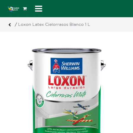
/
Loxon Latex Cielorrasos Blanco 1 L