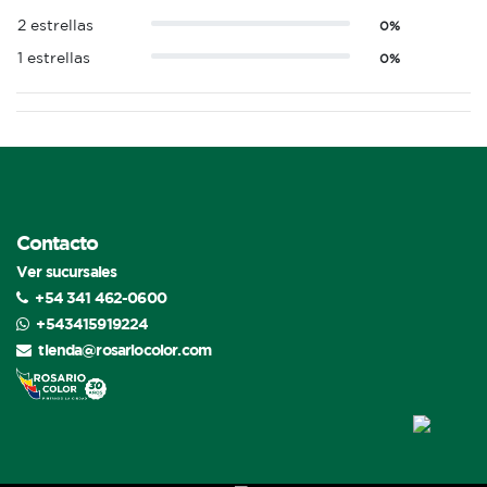
2 estrellas
0%
1 estrellas
0%
Contacto
Ver sucursales
+54 341 462-0600
+543415919224
tienda@rosariocolor.com