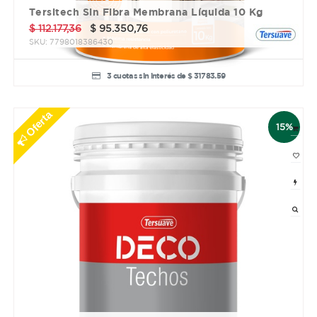
Tersitech Sin Fibra Membrana Líquida 10 Kg
$
112.177,36
$
95.350,76
SKU:
7798018386430
3 cuotas sin interés de $ 31783.59
Oferta
15%