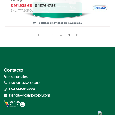
$
161.938,66
$
137.647,86
SKU:
TTF20ROJ
3 cuotas sin interés de $ 45882.62
1
2
3
4
Contacto
Ver sucursales
+54 341 462-0600
+543415919224
tienda@rosariocolor.com