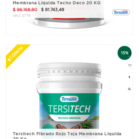
Membrana Liquida Techo Deco 20 KG
$
96.168,80
$
81.743,48
SKU:
3779
3 cuotas sin interés de $ 27247.83
Oferta
15%
Tersitech Fibrado Rojo Teja Membrana Liquida
20 Kg